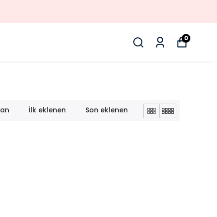
0
lan
İlk eklenen
Son eklenen