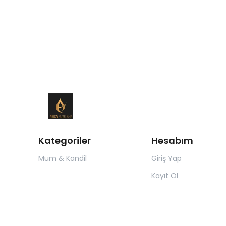
Kategoriler
Hesabım
Mum & Kandil
Giriş Yap
Kayıt Ol