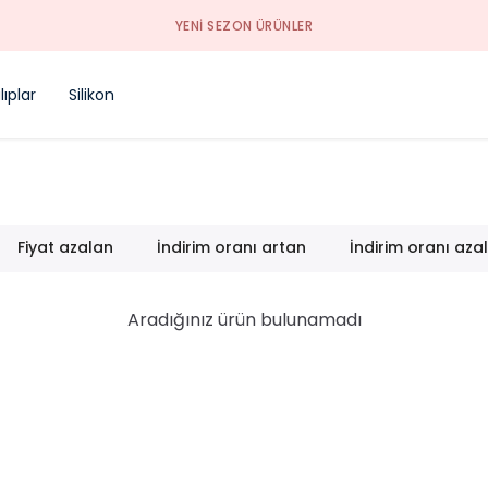
YENI SEZON ÜRÜNLER
ıplar
Silikon
Fiyat azalan
İndirim oranı artan
İndirim oranı aza
Aradığınız ürün bulunamadı