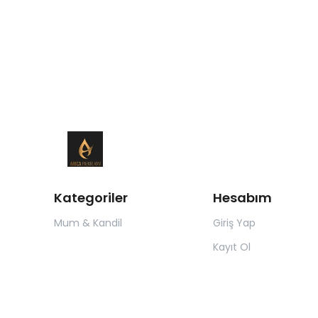
Kategoriler
Hesabım
Mum & Kandil
Giriş Yap
Kayıt Ol