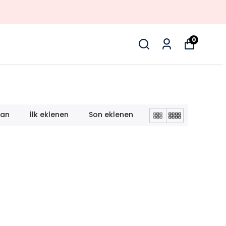
0
lan
İlk eklenen
Son eklenen